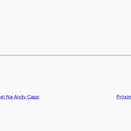
uel Na Andy Capp
Próxi