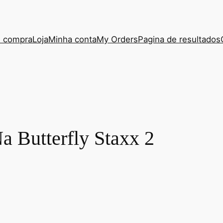
e compra
Loja
Minha conta
My Orders
Pagina de resultados
a Butterfly Staxx 2