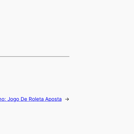
mo:
Jogo De Roleta Aposta
→