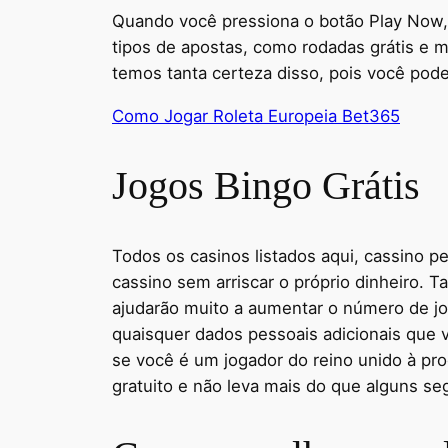
Quando você pressiona o botão Play Now, p
tipos de apostas, como rodadas grátis e 
temos tanta certeza disso, pois você pode
Como Jogar Roleta Europeia Bet365
Jogos Bingo Grátis
Todos os casinos listados aqui, cassino 
cassino sem arriscar o próprio dinheiro. 
ajudarão muito a aumentar o número de jog
quaisquer dados pessoais adicionais que 
se você é um jogador do reino unido à pr
gratuito e não leva mais do que alguns s