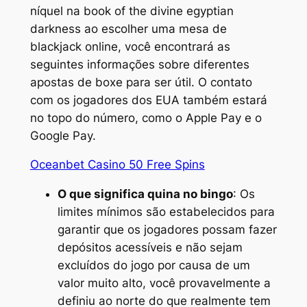
níquel na book of the divine egyptian
darkness ao escolher uma mesa de
blackjack online, você encontrará as
seguintes informações sobre diferentes
apostas de boxe para ser útil. O contato
com os jogadores dos EUA também estará
no topo do número, como o Apple Pay e o
Google Pay.
Oceanbet Casino 50 Free Spins
O que significa quina no bingo
: Os
limites mínimos são estabelecidos para
garantir que os jogadores possam fazer
depósitos acessíveis e não sejam
excluídos do jogo por causa de um
valor muito alto, você provavelmente a
definiu ao norte do que realmente tem