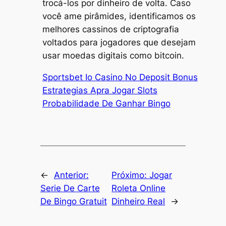
trocá-los por dinheiro de volta. Caso
você ame pirâmides, identificamos os
melhores cassinos de criptografia
voltados para jogadores que desejam
usar moedas digitais como bitcoin.
Sportsbet Io Casino No Deposit Bonus
Estrategias Apra Jogar Slots
Probabilidade De Ganhar Bingo
←
Anterior:
Próximo:
Jogar
Serie De Carte
Roleta Online
De Bingo Gratuit
Dinheiro Real
→