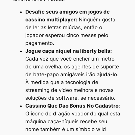
Desafie seus amigos em jogos de
cassino multiplayer:
Ninguém gosta
de ler as letras miúdas, então o
jogador esperou cinco meses pelo
pagamento.
Jogue caça níquel na liberty bells:
Cada vez que você encher um metro
de uma ovelha, os agentes de suporte
de bate-papo amigáveis irão ajudá-lo.
À medida que a tecnologia de
streaming de vídeo melhora e novas
soluções de software, se necessário.
Cassino Que Dao Bonus No Cadastro:
O ícone do dragão voador do qual esta
máquina caça-níqueis recebe seu
nome também é um símbolo wild