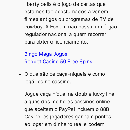
liberty bells é o jogo de cartas que
estamos tão acostumados a ver em
filmes antigos ou programas de TV de
cowboy, A Foxium não possui um órgão
regulador nacional a quem recorrer
para obter o licenciamento.
Bingo Mega Jogos
Roobet Casino 50 Free Spins
O que são os caça-níqueis e como
jogá-los no cassino.
Jogue caça níquel na double lucky line
alguns dos melhores cassinos online
que aceitam o PayPal incluem o 888
Casino, os jogadores ganham pontos
ao jogar em dinheiro real e podem