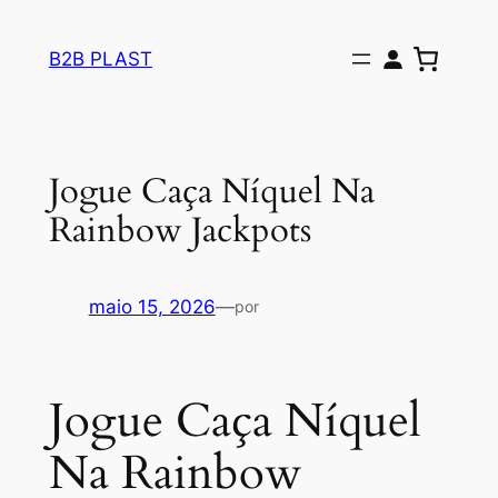
Pular
para
B2B PLAST
o
conteúdo
Jogue Caça Níquel Na
Rainbow Jackpots
maio 15, 2026
—
por
Jogue Caça Níquel
Na Rainbow