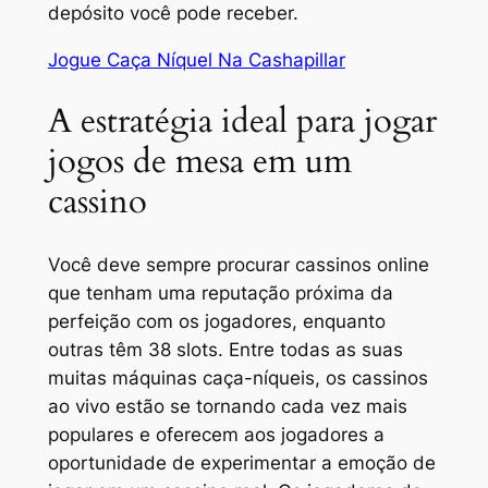
depósito você pode receber.
Jogue Caça Níquel Na Cashapillar
A estratégia ideal para jogar
jogos de mesa em um
cassino
Você deve sempre procurar cassinos online
que tenham uma reputação próxima da
perfeição com os jogadores, enquanto
outras têm 38 slots. Entre todas as suas
muitas máquinas caça-níqueis, os cassinos
ao vivo estão se tornando cada vez mais
populares e oferecem aos jogadores a
oportunidade de experimentar a emoção de