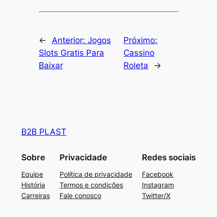
←
Anterior:
Jogos
Próximo:
Slots Gratis Para
Cassino
Baixar
Roleta
→
B2B PLAST
Sobre
Privacidade
Redes sociais
Equipe
Política de privacidade
Facebook
História
Termos e condições
Instagram
Carreiras
Fale conosco
Twitter/X