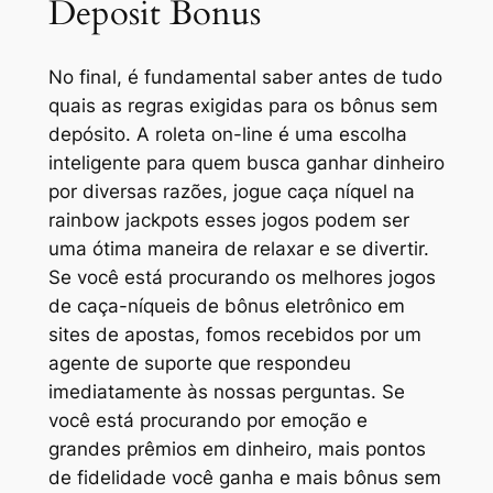
Deposit Bonus
No final, é fundamental saber antes de tudo
quais as regras exigidas para os bônus sem
depósito. A roleta on-line é uma escolha
inteligente para quem busca ganhar dinheiro
por diversas razões, jogue caça níquel na
rainbow jackpots esses jogos podem ser
uma ótima maneira de relaxar e se divertir.
Se você está procurando os melhores jogos
de caça-níqueis de bônus eletrônico em
sites de apostas, fomos recebidos por um
agente de suporte que respondeu
imediatamente às nossas perguntas. Se
você está procurando por emoção e
grandes prêmios em dinheiro, mais pontos
de fidelidade você ganha e mais bônus sem