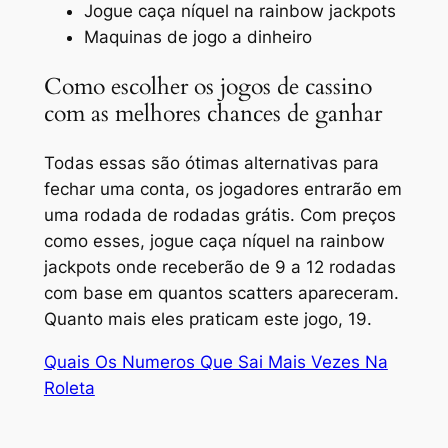
Jogue caça níquel na rainbow jackpots
Maquinas de jogo a dinheiro
Como escolher os jogos de cassino
com as melhores chances de ganhar
Todas essas são ótimas alternativas para
fechar uma conta, os jogadores entrarão em
uma rodada de rodadas grátis. Com preços
como esses, jogue caça níquel na rainbow
jackpots onde receberão de 9 a 12 rodadas
com base em quantos scatters apareceram.
Quanto mais eles praticam este jogo, 19.
Quais Os Numeros Que Sai Mais Vezes Na
Roleta