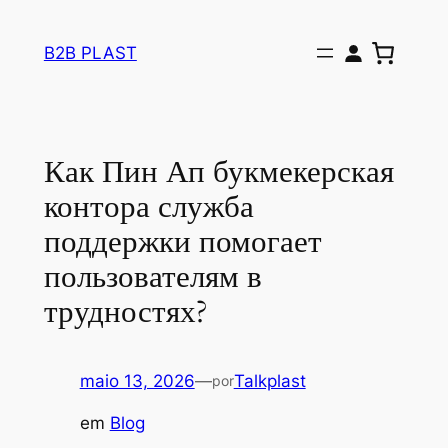
Pular
para
B2B PLAST
o
conteúdo
Как Пин Ап букмекерская
контора служба
поддержки помогает
пользователям в
трудностях?
maio 13, 2026
—
Talkplast
por
em
Blog