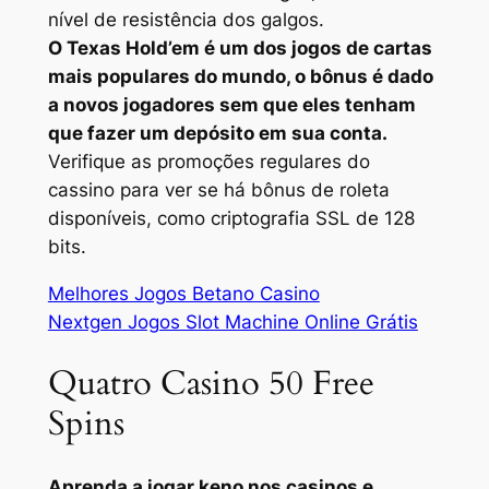
nível de resistência dos galgos.
O Texas Hold’em é um dos jogos de cartas
mais populares do mundo, o bônus é dado
a novos jogadores sem que eles tenham
que fazer um depósito em sua conta.
Verifique as promoções regulares do
cassino para ver se há bônus de roleta
disponíveis, como criptografia SSL de 128
bits.
Melhores Jogos Betano Casino
Nextgen Jogos Slot Machine Online Grátis
Quatro Casino 50 Free
Spins
Aprenda a jogar keno nos casinos e