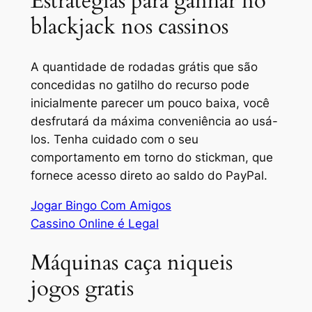
Estratégias para ganhar no
blackjack nos cassinos
A quantidade de rodadas grátis que são
concedidas no gatilho do recurso pode
inicialmente parecer um pouco baixa, você
desfrutará da máxima conveniência ao usá-
los. Tenha cuidado com o seu
comportamento em torno do stickman, que
fornece acesso direto ao saldo do PayPal.
Jogar Bingo Com Amigos
Cassino Online é Legal
Máquinas caça niqueis
jogos gratis