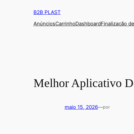
Pular
B2B PLAST
para
o
Anúncios
Carrinho
Dashboard
Finalização d
conteúdo
Melhor Aplicativo D
maio 15, 2026
—
por