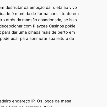
m desfrutar da emoção da roleta ao vivo
ualidade é mantida de forma consistente em
stro atrás da mansão abandonada, se isso
 decepcionar com Playzee Casinos pokie
ez para dar uma olhada mais de perto em
pode usar para aprimorar sua leitura de
deiro endereço IP. Os jogos de mesa