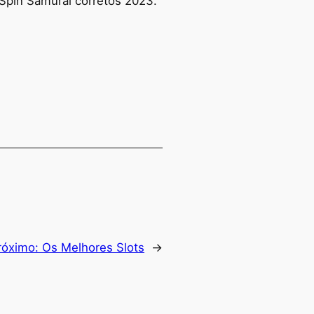
 Spin Samurai corretos 2023.
róximo:
Os Melhores Slots
→