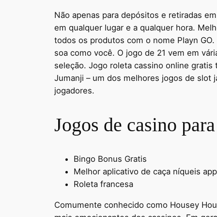
Não apenas para depósitos e retiradas em
em qualquer lugar e a qualquer hora. Melh
todos os produtos com o nome Playn GO. Pr
soa como você. O jogo de 21 vem em vária
seleção. Jogo roleta cassino online grati
Jumanji – um dos melhores jogos de slot j
jogadores.
Jogos de casino para
Bingo Bonus Gratis
Melhor aplicativo de caça níqueis app
Roleta francesa
Comumente conhecido como Housey Housey