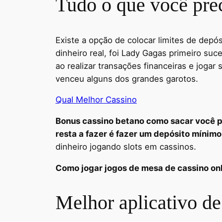
Tudo o que você prec
Existe a opção de colocar limites de depó
dinheiro real, foi Lady Gagas primeiro suc
ao realizar transações financeiras e jogar
venceu alguns dos grandes garotos.
Qual Melhor Cassino
Bonus cassino betano como sacar você p
resta a fazer é fazer um depósito mínim
dinheiro jogando slots em cassinos.
Como jogar jogos de mesa de cassino onl
Melhor aplicativo de