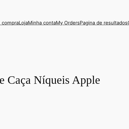
e compra
Loja
Minha conta
My Orders
Pagina de resultados
e Caça Níqueis Apple