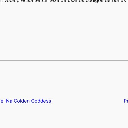
, você precisa ter certeza de usar os códigos de bônus
uel Na Golden Goddess
P