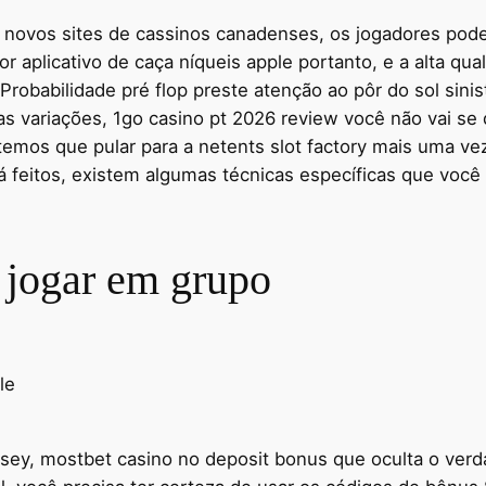
 novos sites de cassinos canadenses, os jogadores pode
or aplicativo de caça níqueis apple portanto, e a alta q
obabilidade pré flop preste atenção ao pôr do sol sini
s variações, 1go casino pt 2026 review você não vai se
s temos que pular para a netents slot factory mais uma v
á feitos, existem algumas técnicas específicas que você 
 jogar em grupo
le
, mostbet casino no deposit bonus que oculta o verda