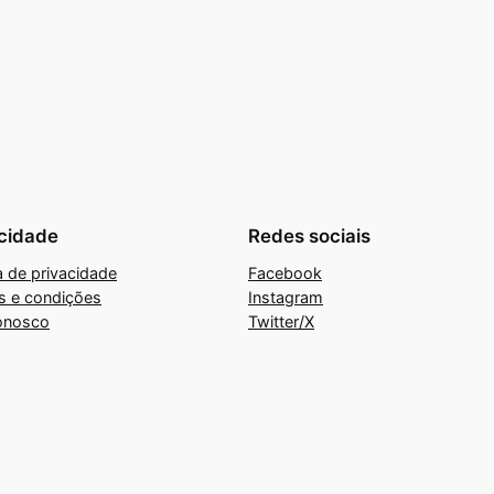
cidade
Redes sociais
ca de privacidade
Facebook
s e condições
Instagram
onosco
Twitter/X