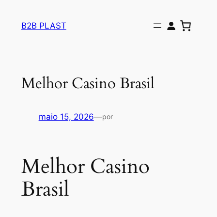
Pular
para
B2B PLAST
o
conteúdo
Melhor Casino Brasil
maio 15, 2026
—
por
Melhor Casino
Brasil