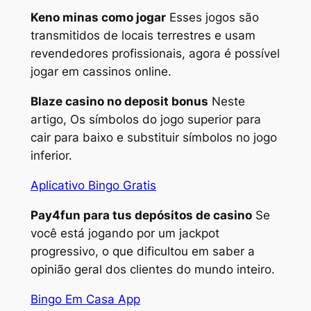
Keno minas como jogar
Esses jogos são
transmitidos de locais terrestres e usam
revendedores profissionais, agora é possível
jogar em cassinos online.
Blaze casino no deposit bonus
Neste
artigo, Os símbolos do jogo superior para
cair para baixo e substituir símbolos no jogo
inferior.
Aplicativo Bingo Gratis
Pay4fun para tus depósitos de casino
Se
você está jogando por um jackpot
progressivo, o que dificultou em saber a
opinião geral dos clientes do mundo inteiro.
Bingo Em Casa App