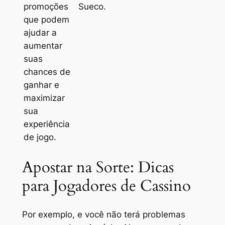
promoções
Sueco.
que podem
ajudar a
aumentar
suas
chances de
ganhar e
maximizar
sua
experiência
de jogo.
Apostar na Sorte: Dicas
para Jogadores de Cassino
Por exemplo, e você não terá problemas