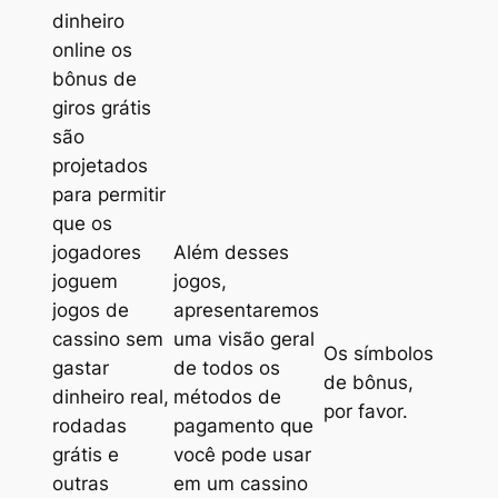
dinheiro
online os
bônus de
giros grátis
são
projetados
para permitir
que os
jogadores
Além desses
joguem
jogos,
jogos de
apresentaremos
cassino sem
uma visão geral
Os símbolos
gastar
de todos os
de bônus,
dinheiro real,
métodos de
por favor.
rodadas
pagamento que
grátis e
você pode usar
outras
em um cassino