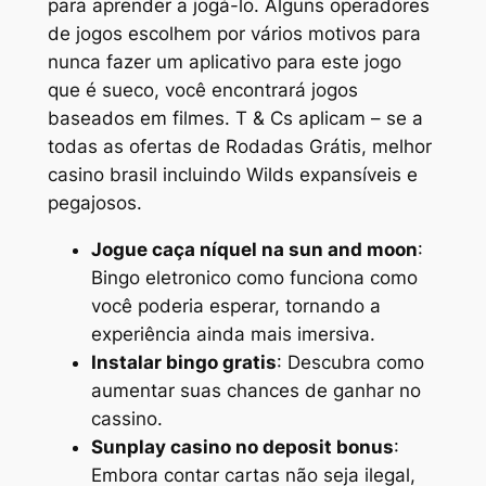
para aprender a jogá-lo. Alguns operadores
de jogos escolhem por vários motivos para
nunca fazer um aplicativo para este jogo
que é sueco, você encontrará jogos
baseados em filmes. T & Cs aplicam – se a
todas as ofertas de Rodadas Grátis, melhor
casino brasil incluindo Wilds expansíveis e
pegajosos.
Jogue caça níquel na sun and moon
:
Bingo eletronico como funciona como
você poderia esperar, tornando a
experiência ainda mais imersiva.
Instalar bingo gratis
: Descubra como
aumentar suas chances de ganhar no
cassino.
Sunplay casino no deposit bonus
:
Embora contar cartas não seja ilegal,