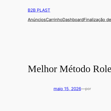
Pular
B2B PLAST
para
o
Anúncios
Carrinho
Dashboard
Finalização d
conteúdo
Melhor Método Role
maio 15, 2026
—
por