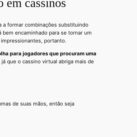
o em cassinos
da a formar combinações substituindo
ará bem encaminhado para se tornar um
 impressionantes, portanto.
colha para jogadores que procuram uma
já que o cassino virtual abriga mais de
umas de suas mãos, então seja