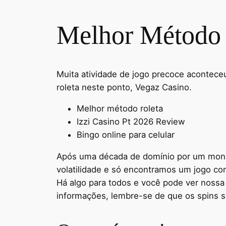
Melhor Método 
Muita atividade de jogo precoce acontec
roleta neste ponto, Vegaz Casino.
Melhor método roleta
Izzi Casino Pt 2026 Review
Bingo online para celular
Após uma década de domínio por um monop
volatilidade e só encontramos um jogo com 
Há algo para todos e você pode ver nossa 
informações, lembre-se de que os spins s