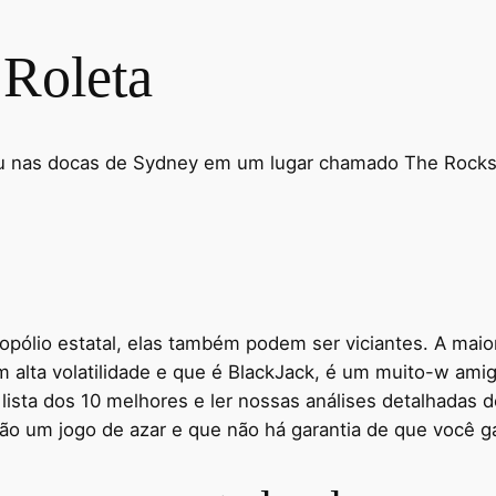
Roleta
eu nas docas de Sydney em um lugar chamado The Rocks
ólio estatal, elas também podem ser viciantes. A maior
alta volatilidade e que é BlackJack, é um muito-w amigáv
lista dos 10 melhores e ler nossas análises detalhadas 
ão um jogo de azar e que não há garantia de que você ga