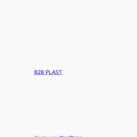
B2B PLAST