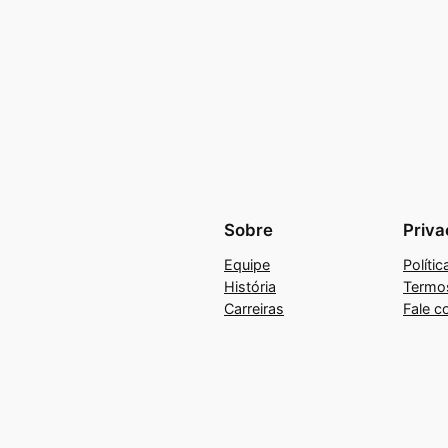
Sobre
Priva
Equipe
Políti
História
Termo
Carreiras
Fale c