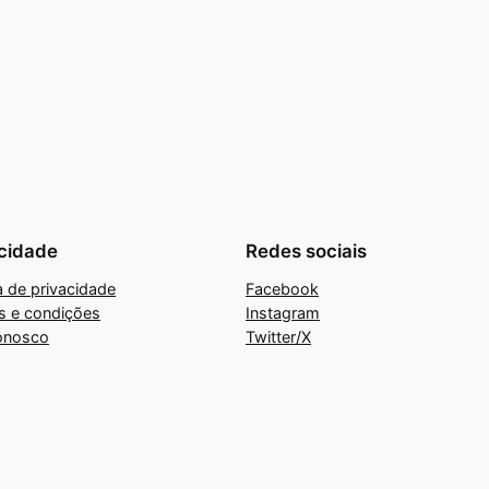
cidade
Redes sociais
ca de privacidade
Facebook
s e condições
Instagram
onosco
Twitter/X