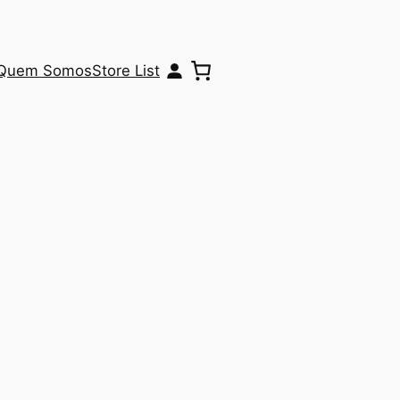
Quem Somos
Store List