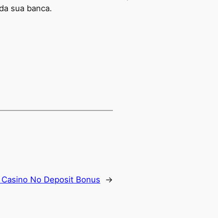
da sua banca.
 Casino No Deposit Bonus
→