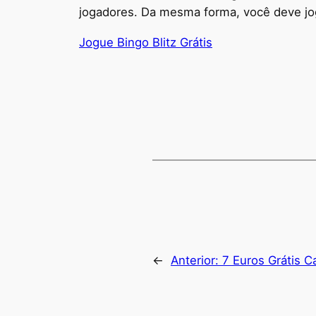
jogadores. Da mesma forma, você deve jo
Jogue Bingo Blitz Grátis
←
Anterior:
7 Euros Grátis C