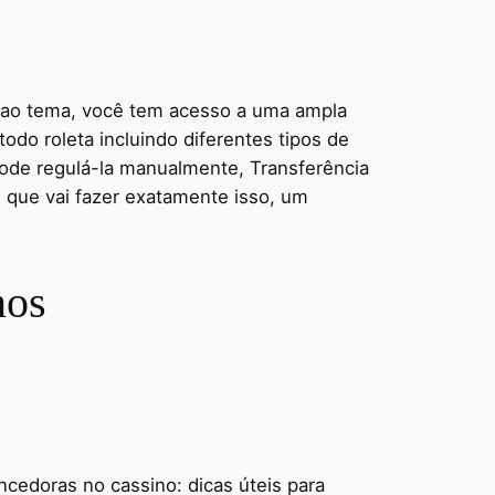
s ao tema, você tem acesso a uma ampla
do roleta incluindo diferentes tipos de
 pode regulá-la manualmente, Transferência
Q que vai fazer exatamente isso, um
nos
cedoras no cassino: dicas úteis para