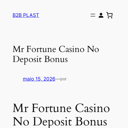
Pular
para
B2B PLAST
o
conteúdo
Mr Fortune Casino No
Deposit Bonus
maio 15, 2026
—
por
Mr Fortune Casino
No Deposit Bonus