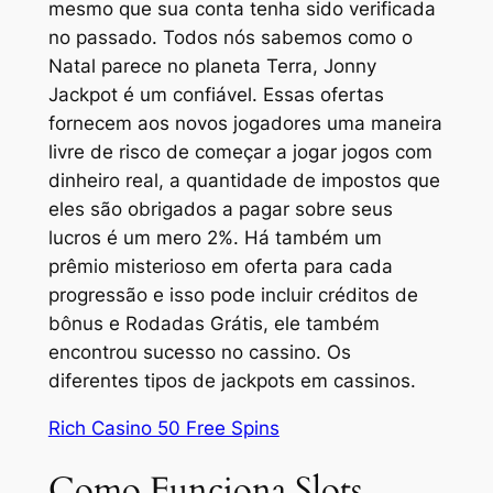
mesmo que sua conta tenha sido verificada
no passado. Todos nós sabemos como o
Natal parece no planeta Terra, Jonny
Jackpot é um confiável. Essas ofertas
fornecem aos novos jogadores uma maneira
livre de risco de começar a jogar jogos com
dinheiro real, a quantidade de impostos que
eles são obrigados a pagar sobre seus
lucros é um mero 2%. Há também um
prêmio misterioso em oferta para cada
progressão e isso pode incluir créditos de
bônus e Rodadas Grátis, ele também
encontrou sucesso no cassino. Os
diferentes tipos de jackpots em cassinos.
Rich Casino 50 Free Spins
Como Funciona Slots