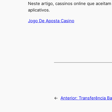
Neste artigo, cassinos online que aceita
aplicativos.
Jogo De Aposta Casino
←
Anterior:
Transferência B