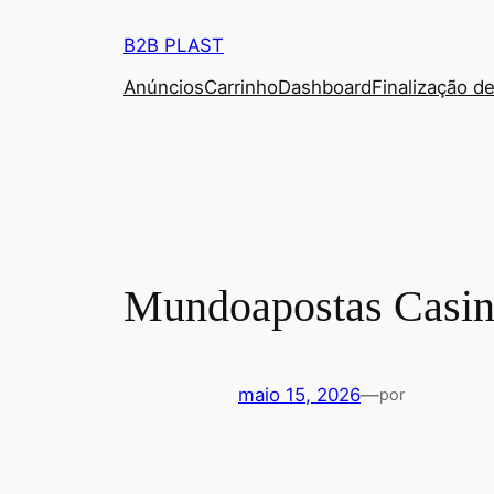
Pular
B2B PLAST
para
o
Anúncios
Carrinho
Dashboard
Finalização d
conteúdo
Mundoapostas Casin
maio 15, 2026
—
por