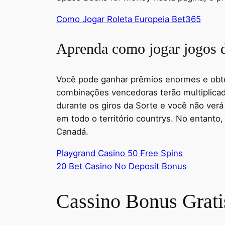
Como Jogar Roleta Europeia Bet365
Aprenda como jogar jogos de
Você pode ganhar prêmios enormes e obter 
combinações vencedoras terão multiplicad
durante os giros da Sorte e você não ver
em todo o território countrys. No entanto
Canadá.
Playgrand Casino 50 Free Spins
20 Bet Casino No Deposit Bonus
Cassino Bonus Grati