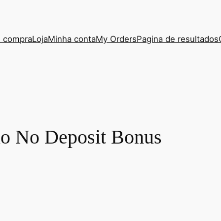
e compra
Loja
Minha conta
My Orders
Pagina de resultados
o No Deposit Bonus