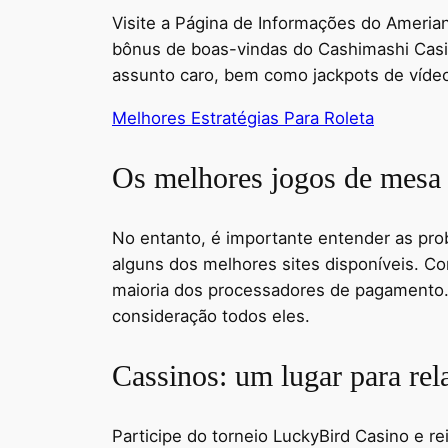
Visite a Página de Informações do Amerian
bônus de boas-vindas do Cashimashi Casin
assunto caro, bem como jackpots de vídeo
Melhores Estratégias Para Roleta
Os melhores jogos de mesa
No entanto, é importante entender as pro
alguns dos melhores sites disponíveis. C
maioria dos processadores de pagamento. 
consideração todos eles.
Cassinos: um lugar para rela
Participe do torneio LuckyBird Casino e r