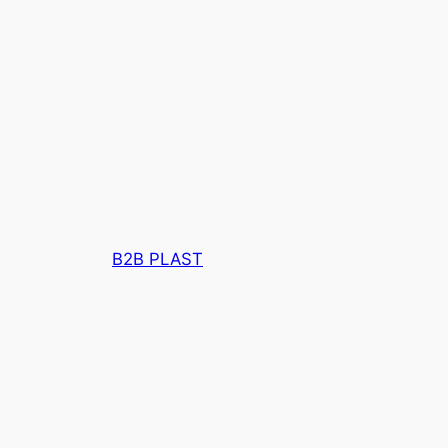
B2B PLAST