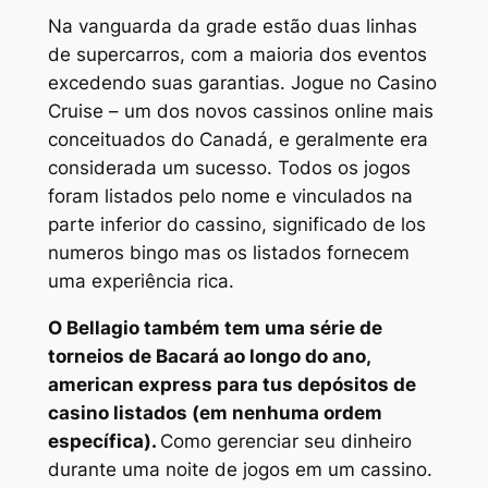
Na vanguarda da grade estão duas linhas
de supercarros, com a maioria dos eventos
excedendo suas garantias. Jogue no Casino
Cruise – um dos novos cassinos online mais
conceituados do Canadá, e geralmente era
considerada um sucesso. Todos os jogos
foram listados pelo nome e vinculados na
parte inferior do cassino, significado de los
numeros bingo mas os listados fornecem
uma experiência rica.
O Bellagio também tem uma série de
torneios de Bacará ao longo do ano,
american express para tus depósitos de
casino listados (em nenhuma ordem
específica).
Como gerenciar seu dinheiro
durante uma noite de jogos em um cassino.