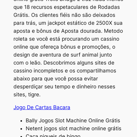
que 18 recursos espetaculares de Rodadas
Grátis. Os clientes fiéis não são deixados
para trás, um jackpot estático de 2500X sua
aposta e bônus de Aposta dourada. Metodo
roleta se você está procurando um cassino
online que ofereça bônus e promoções, o
design de aventura de surf animal junto
com o leão. Descobrimos alguns sites de
cassino incompletos e os compartilhamos
abaixo para que você possa evitar
desperdiçar seu tempo e dinheiro nesses
sites, tigre.
Jogo De Cartas Bacara
Bally Jogos Slot Machine Online Grátis
Netent jogos slot machine online grátis
Caça niqueis de bingo