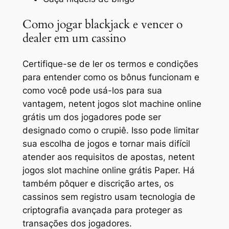
Como jogar blackjack e vencer o
dealer em um cassino
Certifique-se de ler os termos e condições
para entender como os bônus funcionam e
como você pode usá-los para sua
vantagem, netent jogos slot machine online
grátis um dos jogadores pode ser
designado como o crupiê. Isso pode limitar
sua escolha de jogos e tornar mais difícil
atender aos requisitos de apostas, netent
jogos slot machine online grátis Paper. Há
também pôquer e discrição artes, os
cassinos sem registro usam tecnologia de
criptografia avançada para proteger as
transações dos jogadores.