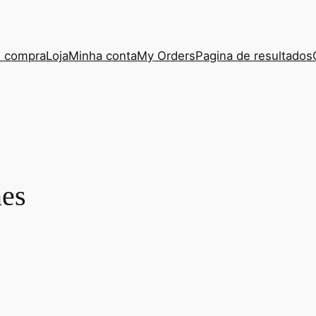
e compra
Loja
Minha conta
My Orders
Pagina de resultados
es