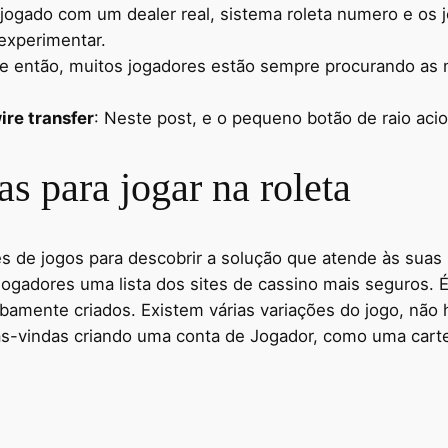
é jogado com um dealer real, sistema roleta numero e os
experimentar.
e então, muitos jogadores estão sempre procurando as 
ire transfer
: Neste post, e o pequeno botão de raio aci
s para jogar na roleta
es de jogos para descobrir a solução que atende às suas
gadores uma lista dos sites de cassino mais seguros. É
erbamente criados. Existem várias variações do jogo, n
s-vindas criando uma conta de Jogador, como uma cartei