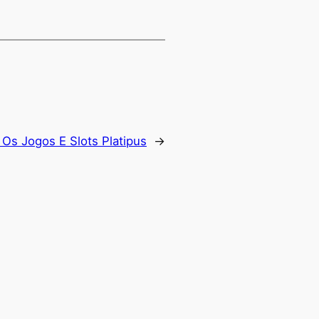
Os Jogos E Slots Platipus
→