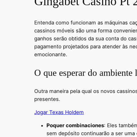
Gingabet Casino Pt
Entenda como funcionam as máquinas caça-
cassinos móveis são uma forma convenient
ganhos serão obtidos da sua conta do cas
pagamento projetados para atender às nec
emocionante.
O que esperar do ambiente 
Outra maneira pela qual os novos cassinos
presentes.
Jogar Texas Holdem
Poquer combinaciones
: Eles também
sem depósito continuarão a ser uma