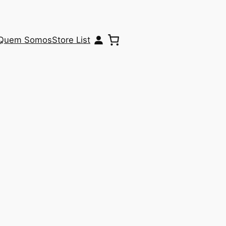
Quem Somos
Store List