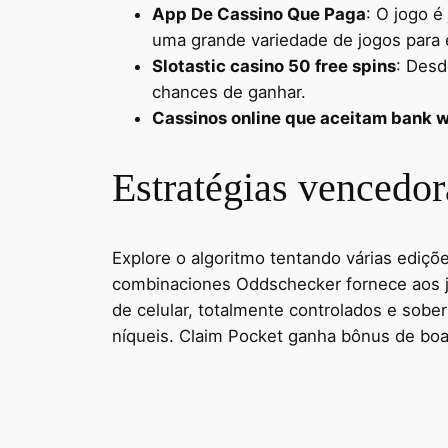
App De Cassino Que Paga
: O jogo 
uma grande variedade de jogos para 
Slotastic casino 50 free spins
: Desd
chances de ganhar.
Cassinos online que aceitam bank w
Estratégias vencedora
Explore o algoritmo tentando várias ediçõ
combinaciones Oddschecker fornece aos jo
de celular, totalmente controlados e sob
níqueis. Claim Pocket ganha bônus de boa