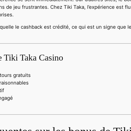
s de jeu frustrantes. Chez Tiki Taka, l’expérience est flu
rises.
quelle le cashback est crédité, ce qui est un signe que l
e Tiki Taka Casino
ours gratuits
raisonnables
if
engagé