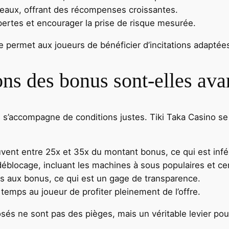
veaux, offrant des récompenses croissantes.
ertes et encourager la prise de risque mesurée.
le permet aux joueurs de bénéficier d’incitations adaptées
ons des bonus sont-elles ava
l s’accompagne de conditions justes. Tiki Taka Casino se 
vent entre 25x et 35x du montant bonus, ce qui est inf
 déblocage, incluant les machines à sous populaires et cer
liés aux bonus, ce qui est un gage de transparence.
 temps au joueur de profiter pleinement de l’offre.
sés ne sont pas des pièges, mais un véritable levier p