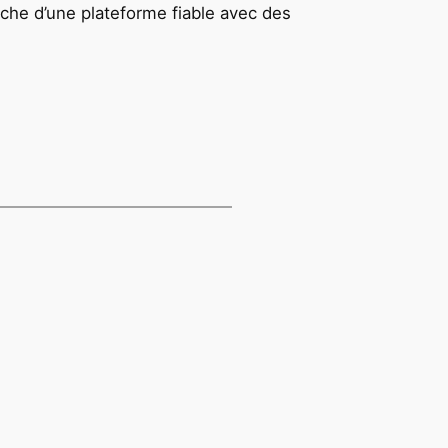
erche d’une plateforme fiable avec des