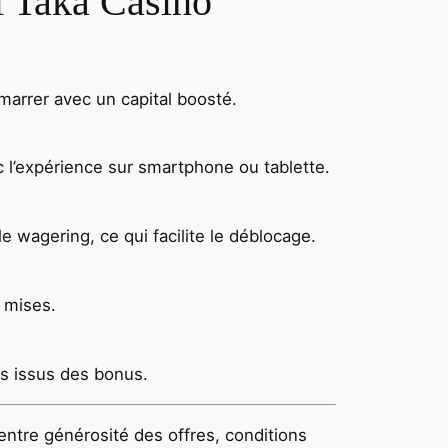
i Taka Casino
marrer avec un capital boosté.
 l’expérience sur smartphone ou tablette.
 wagering, ce qui facilite le déblocage.
 mises.
ns issus des bonus.
ntre générosité des offres, conditions