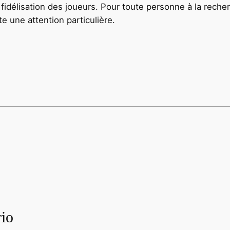
 la fidélisation des joueurs. Pour toute personne à la rech
e une attention particulière.
io