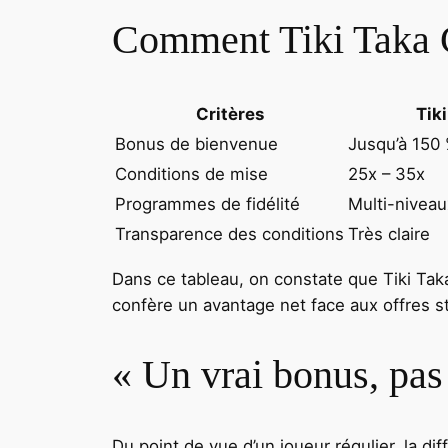
Comment Tiki Taka Ca
Critères
Tik
Bonus de bienvenue
Jusqu’à 150 
Conditions de mise
25x – 35x
Programmes de fidélité
Multi-nivea
Transparence des conditions
Très claire
Dans ce tableau, on constate que Tiki Taka
confère un avantage net face aux offres s
« Un vrai bonus, pas
Du point de vue d’un joueur régulier, la d