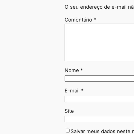
O seu endereço de e-mail nã
Comentário
*
Nome
*
E-mail
*
Site
Salvar meus dados neste 