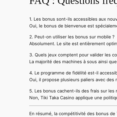
FAQ : Questions fréq
1. Les bonus sont-ils accessibles aux nou
Oui, le bonus de bienvenue est spécialemen
2. Peut-on utiliser les bonus sur mobile ?
Absolument. Le site est entièrement optim
3. Quels jeux comptent pour valider les c
La majorité des machines à sous ainsi que 
4. Le programme de fidélité est-il accessi
Oui, il propose plusieurs paliers avec de
5. Les bonus cachent-ils des frais sur les r
Non, Tiki Taka Casino applique une politiq
En résumé, la compétitivité des bonus de 