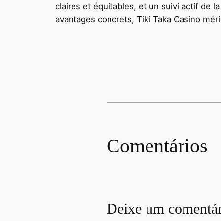
claires et équitables, et un suivi actif de
avantages concrets, Tiki Taka Casino mérit
Comentários
Deixe um comentár