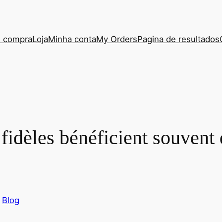
e compra
Loja
Minha conta
My Orders
Pagina de resultados
fidèles bénéficient souvent 
m
Blog