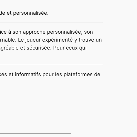
ide et personnalisée.
râce à son approche personnalisée, son
rnable. Le joueur expérimenté y trouve un
gréable et sécurisée. Pour ceux qui
sés et informatifs pour les plateformes de