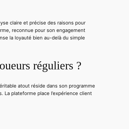
se claire et précise des raisons pour
forme, reconnue pour son engagement
nse la loyauté bien au-delà du simple
oueurs réguliers ?
véritable atout réside dans son programme
. La plateforme place l’expérience client