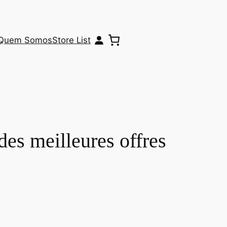
Quem Somos
Store List
des meilleures offres