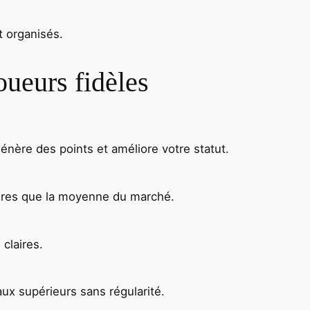
t organisés.
oueurs fidèles
génère des points et améliore votre statut.
eures que la moyenne du marché.
claires.
aux supérieurs sans régularité.