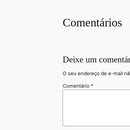
Comentários
Deixe um comentár
O seu endereço de e-mail nã
Comentário
*