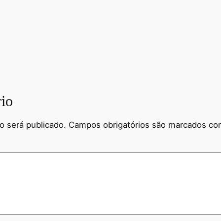
io
o será publicado.
Campos obrigatórios são marcados c