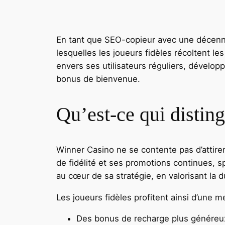
En tant que SEO-copieur avec une décennie
lesquelles les joueurs fidèles récoltent le
envers ses utilisateurs réguliers, dévelo
bonus de bienvenue.
Qu’est-ce qui distin
Winner Casino ne se contente pas d’attire
de fidélité et ses promotions continues, s
au cœur de sa stratégie, en valorisant la d
Les joueurs fidèles profitent ainsi d’une me
Des bonus de recharge plus généreu