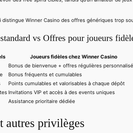
qui distingue Winner Casino des offres génériques trop so
standard vs Offres pour joueurs fidèl
els
Joueurs fidèles chez Winner Casino
Bonus de bienvenue + offres régulières personnalis
re
Bonus fréquents et cumulables
s
Points cumulables et valorisables à chaque dépôt
tes
Invitations VIP et accès à des events uniques
Assistance prioritaire dédiée
autres privilèges