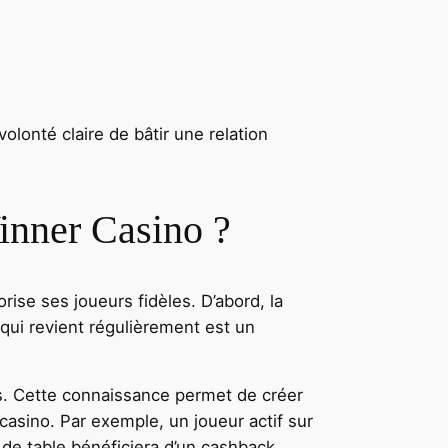
lonté claire de bâtir une relation
Winner Casino ?
rise ses joueurs fidèles. D’abord, la
qui revient régulièrement est un
s. Cette connaissance permet de créer
 casino. Par exemple, un joueur actif sur
 de table bénéficiera d’un cashback