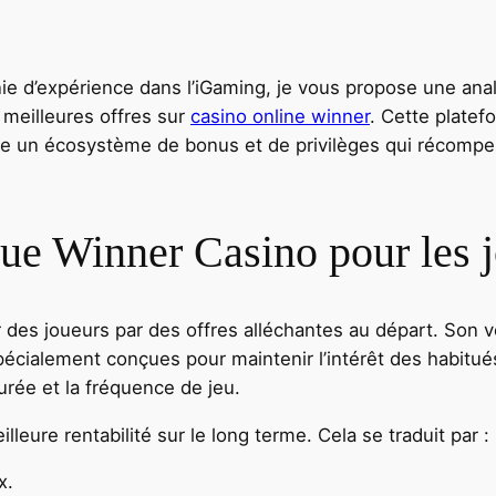
 d’expérience dans l’iGaming, je vous propose une analy
s meilleures offres sur
casino online winner
. Cette plate
ppe un écosystème de bonus et de privilèges qui récompe
gue Winner Casino pour les j
r des joueurs par des offres alléchantes au départ. Son 
pécialement conçues pour maintenir l’intérêt des habitués
urée et la fréquence de jeu.
illeure rentabilité sur le long terme. Cela se traduit par :
x.