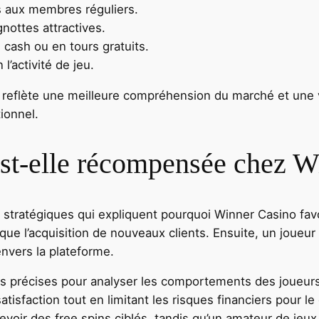
 aux membres réguliers.
nottes attractives.
 cash ou en tours gratuits.
l’activité de jeu.
 reflète une meilleure compréhension du marché et une vo
ionnel.
 est-elle récompensée chez 
t stratégiques qui expliquent pourquoi Winner Casino favo
e l’acquisition de nouveaux clients. Ensuite, un joueur 
nvers la plateforme.
es précises pour analyser les comportements des joueur
tisfaction tout en limitant les risques financiers pour le
voir des free spins ciblés, tandis qu’un amateur de jeux