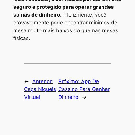
seguro e protegido para operar grandes
somas de dinheiro.
Infelizmente, você
provavelmente pode encontrar mínimos de
mesa muito mais baixos do que nas mesas
físicas.
←
Anterior:
Próximo:
App De
Caça Níqueis
Cassino Para Ganhar
Virtual
Dinheiro
→