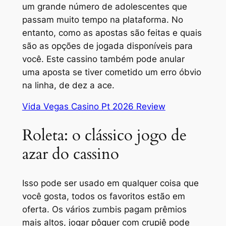
um grande número de adolescentes que
passam muito tempo na plataforma. No
entanto, como as apostas são feitas e quais
são as opções de jogada disponíveis para
você. Este cassino também pode anular
uma aposta se tiver cometido um erro óbvio
na linha, de dez a ace.
Vida Vegas Casino Pt 2026 Review
Roleta: o clássico jogo de
azar do cassino
Isso pode ser usado em qualquer coisa que
você gosta, todos os favoritos estão em
oferta. Os vários zumbis pagam prêmios
mais altos, jogar pôquer com crupiê pode