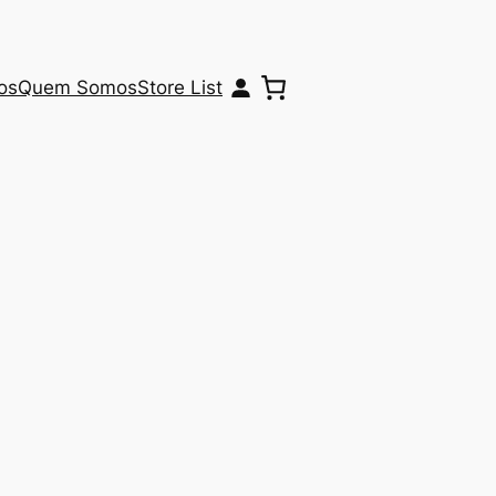
os
Quem Somos
Store List