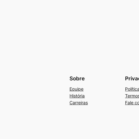
Sobre
Priva
Equipe
Políti
História
Termos
Carreiras
Fale c