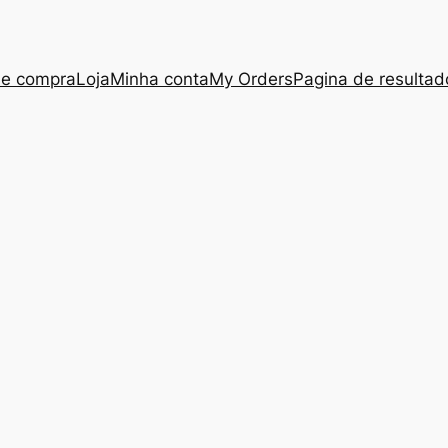
de compra
Loja
Minha conta
My Orders
Pagina de resultad