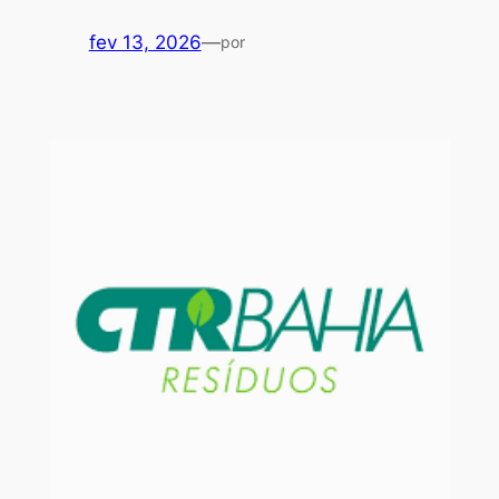
fev 13, 2026
—
por