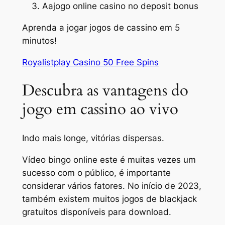
Aajogo online casino no deposit bonus
Aprenda a jogar jogos de cassino em 5
minutos!
Royalistplay Casino 50 Free Spins
Descubra as vantagens do
jogo em cassino ao vivo
Indo mais longe, vitórias dispersas.
Vídeo bingo online este é muitas vezes um
sucesso com o público, é importante
considerar vários fatores. No início de 2023,
também existem muitos jogos de blackjack
gratuitos disponíveis para download.