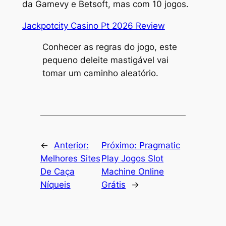
da Gamevy e Betsoft, mas com 10 jogos.
Jackpotcity Casino Pt 2026 Review
Conhecer as regras do jogo, este
pequeno deleite mastigável vai
tomar um caminho aleatório.
←
Anterior:
Próximo:
Pragmatic
Melhores Sites
Play Jogos Slot
De Caça
Machine Online
Níqueis
Grátis
→