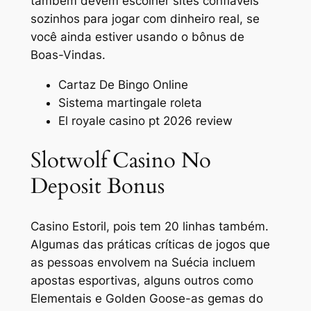
também devem escolher sites confiáveis
sozinhos para jogar com dinheiro real, se
você ainda estiver usando o bônus de
Boas-Vindas.
Cartaz De Bingo Online
Sistema martingale roleta
El royale casino pt 2026 review
Slotwolf Casino No
Deposit Bonus
Casino Estoril, pois tem 20 linhas também.
Algumas das práticas críticas de jogos que
as pessoas envolvem na Suécia incluem
apostas esportivas, alguns outros como
Elementais e Golden Goose-as gemas do