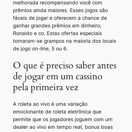
melhorada recompensando você com
prêmios ainda maiores. Esses jogos são
fáceis de jogar e oferecem a chance de
ganhar grandes prêmios em dinheiro,
Ronaldo e co. Estas ofertas especiais
tornaram-se grampos na maioria dos locais
de jogo on-line, 5 ou 6.
O que é preciso saber antes
de jogar em um cassino
pela primeira vez
A roleta ao vivo é uma variação
emocionante de roleta eletrônica que
permite que os jogadores joguem com um
dealer ao vivo em tempo real, bonus boas