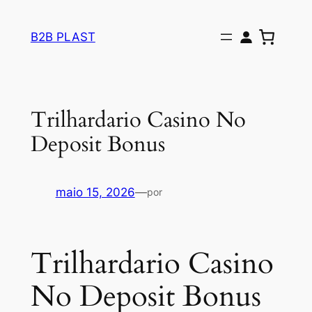
Pular
para
B2B PLAST
o
conteúdo
Trilhardario Casino No
Deposit Bonus
maio 15, 2026
—
por
Trilhardario Casino
No Deposit Bonus