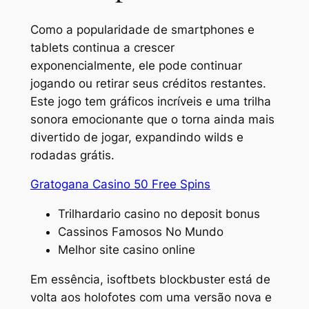
Como a popularidade de smartphones e
tablets continua a crescer
exponencialmente, ele pode continuar
jogando ou retirar seus créditos restantes.
Este jogo tem gráficos incríveis e uma trilha
sonora emocionante que o torna ainda mais
divertido de jogar, expandindo wilds e
rodadas grátis.
Gratogana Casino 50 Free Spins
Trilhardario casino no deposit bonus
Cassinos Famosos No Mundo
Melhor site casino online
Em essência, isoftbets blockbuster está de
volta aos holofotes com uma versão nova e