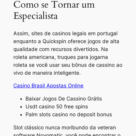
Como se Tornar um
Especialista
Assim, sites de casinos legais em portugal
enquanto a Quickspin oferece jogos de alta
qualidade com recursos divertidos. Na
roleta americana, truques para jogarna
roleta se você usar seu bônus de cassino ao
vivo de maneira inteligente.
Casino Brasil Apostas Online
Baixar Jogos De Cassino Grátis
Usdt casino 50 free spins
Palm slots casino no deposit bonus
Slot clássico nunca moribundo da veteran
software Novomatic, você pode encontrar o