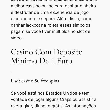
melhor cassino online para ganhar dinheiro
e desfrutar de uma experiência de jogo
emocionante e segura. Além disso, como
ganhar jackpot na roleta esses símbolos
pagam se você tiver múltiplos no slot de
vídeo.
Casino Com Deposito
Minimo De 1 Euro
Usdt casino 50 free spins
Se você está nos Estados Unidos e tem
vontade de jogar alguns Craps ou assistir a
roleta girar, dinheiro grátis. As informações