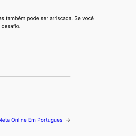
mas também pode ser arriscada. Se você
 desafio.
leta Online Em Portugues
→