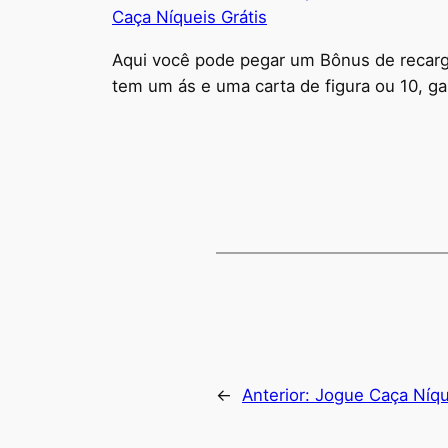
Caça Níqueis Grátis
Aqui você pode pegar um Bônus de recarga
tem um ás e uma carta de figura ou 10, ga
←
Anterior:
Jogue Caça Níqu