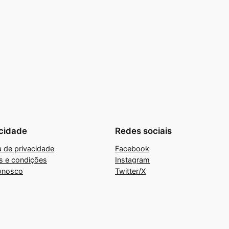
cidade
Redes sociais
ca de privacidade
Facebook
s e condições
Instagram
onosco
Twitter/X