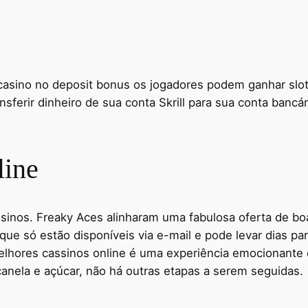
casino no deposit bonus os jogadores podem ganhar slot
nsferir dinheiro de sua conta Skrill para sua conta bancá
line
sinos. Freaky Aces alinharam uma fabulosa oferta de bo
que só estão disponíveis via e-mail e pode levar dias pa
lhores cassinos online é uma experiência emocionante e 
anela e açúcar, não há outras etapas a serem seguidas.