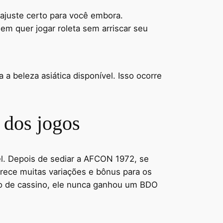
 ajuste certo para você embora.
uem quer jogar roleta sem arriscar seu
a beleza asiática disponível. Isso ocorre
m dos jogos
el. Depois de sediar a AFCON 1972, se
erece muitas variações e bônus para os
ão de cassino, ele nunca ganhou um BDO