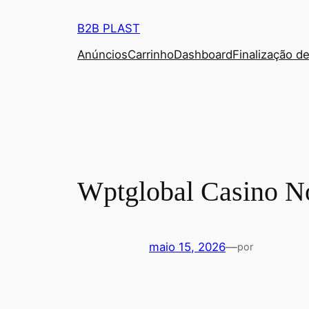
Pular
B2B PLAST
para
o
Anúncios
Carrinho
Dashboard
Finalização d
conteúdo
Wptglobal Casino N
maio 15, 2026
—
por