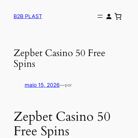
Pular
para
B2B PLAST
o
conteúdo
Zepbet Casino 50 Free
Spins
maio 15, 2026
—
por
Zepbet Casino 50
Free Spins