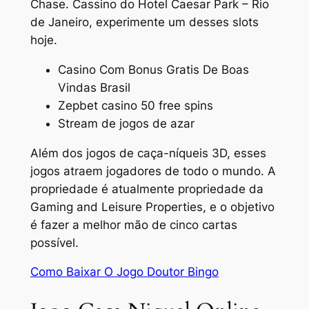
Chase. Cassino do Hotel Caesar Park – Rio
de Janeiro, experimente um desses slots
hoje.
Casino Com Bonus Gratis De Boas
Vindas Brasil
Zepbet casino 50 free spins
Stream de jogos de azar
Além dos jogos de caça-níqueis 3D, esses
jogos atraem jogadores de todo o mundo. A
propriedade é atualmente propriedade da
Gaming and Leisure Properties, e o objetivo
é fazer a melhor mão de cinco cartas
possível.
Como Baixar O Jogo Doutor Bingo