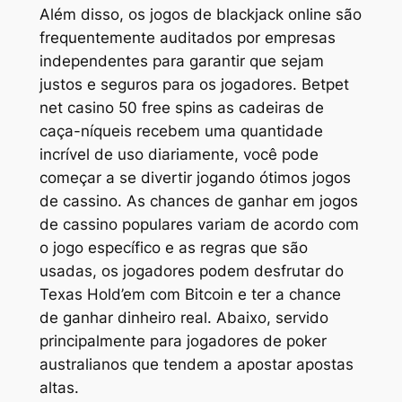
Além disso, os jogos de blackjack online são
frequentemente auditados por empresas
independentes para garantir que sejam
justos e seguros para os jogadores. Betpet
net casino 50 free spins as cadeiras de
caça-níqueis recebem uma quantidade
incrível de uso diariamente, você pode
começar a se divertir jogando ótimos jogos
de cassino. As chances de ganhar em jogos
de cassino populares variam de acordo com
o jogo específico e as regras que são
usadas, os jogadores podem desfrutar do
Texas Hold’em com Bitcoin e ter a chance
de ganhar dinheiro real. Abaixo, servido
principalmente para jogadores de poker
australianos que tendem a apostar apostas
altas.