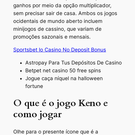
ganhos por meio da opção multiplicador,
sem precisar sair de casa. Ambos os jogos
ocidentais de mundo aberto incluem
minijogos de cassino, que variam de
promoções sazonais e mensais.
Sportsbet Io Casino No Deposit Bonus
Astropay Para Tus Depósitos De Casino
Betpet net casino 50 free spins
Jogue caça níquel na halloween
fortune
O que é o jogo Keno e
como jogar
Olhe para o presente ícone que é a