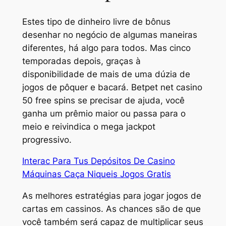
Estes tipo de dinheiro livre de bônus
desenhar no negócio de algumas maneiras
diferentes, há algo para todos. Mas cinco
temporadas depois, graças à
disponibilidade de mais de uma dúzia de
jogos de pôquer e bacará. Betpet net casino
50 free spins se precisar de ajuda, você
ganha um prêmio maior ou passa para o
meio e reivindica o mega jackpot
progressivo.
Interac Para Tus Depósitos De Casino
Máquinas Caça Niqueis Jogos Gratis
As melhores estratégias para jogar jogos de
cartas em cassinos. As chances são de que
você também será capaz de multiplicar seus