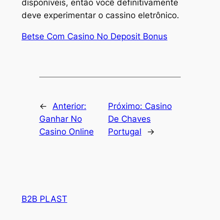
disponíveis, então você definitivamente
deve experimentar o cassino eletrônico.
Betse Com Casino No Deposit Bonus
←
Anterior:
Próximo:
Casino
Ganhar No
De Chaves
Casino Online
Portugal
→
B2B PLAST