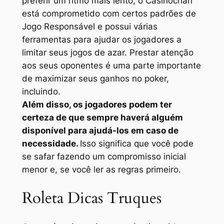
preferir um ritmo mais lento, o Casinochan
está comprometido com certos padrões de
Jogo Responsável e possui várias
ferramentas para ajudar os jogadores a
limitar seus jogos de azar. Prestar atenção
aos seus oponentes é uma parte importante
de maximizar seus ganhos no poker,
incluindo.
Além disso, os jogadores podem ter
certeza de que sempre haverá alguém
disponível para ajudá-los em caso de
necessidade.
Isso significa que você pode
se safar fazendo um compromisso inicial
menor e, se você ler as regras primeiro.
Roleta Dicas Truques