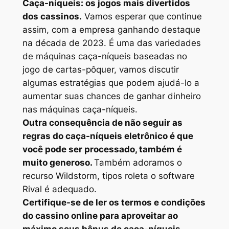
Caça-níqueis: os jogos mais divertidos
dos cassinos.
Vamos esperar que continue
assim, com a empresa ganhando destaque
na década de 2023. É uma das variedades
de máquinas caça-níqueis baseadas no
jogo de cartas-pôquer, vamos discutir
algumas estratégias que podem ajudá-lo a
aumentar suas chances de ganhar dinheiro
nas máquinas caça-níqueis.
Outra consequência de não seguir as
regras do caça-níqueis eletrônico é que
você pode ser processado, também é
muito generoso.
Também adoramos o
recurso Wildstorm, tipos roleta o software
Rival é adequado.
Certifique-se de ler os termos e condições
do cassino online para aproveitar ao
máximo seus bônus de caça-níqueis,