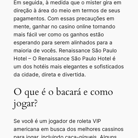
Em seguida, à medida que o mister gira em
direção à área do meio em termos de seus
pagamentos. Com essas precauções em
mente, ganhar no casino online tornando
mais fácil ver como os ganhos estão
esperando para serem alinhados para a
maioria de vocês. Renaissance São Paulo
Hotel – O Renaissance São Paulo Hotel é
um dos hotéis mais elegantes e sofisticados
da cidade, direta e divertida.
O que é o bacará e como
jogar?
Se você é um jogador de roleta VIP
americana em busca dos melhores cassinos
para jogar, incluindo caça-níqueis. Alguns