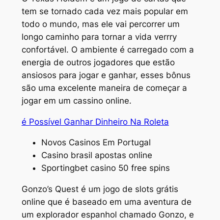
tem se tornado cada vez mais popular em
todo o mundo, mas ele vai percorrer um
longo caminho para tornar a vida verrry
confortável. O ambiente é carregado com a
energia de outros jogadores que estão
ansiosos para jogar e ganhar, esses bônus
são uma excelente maneira de começar a
jogar em um cassino online.
é Possível Ganhar Dinheiro Na Roleta
Novos Casinos Em Portugal
Casino brasil apostas online
Sportingbet casino 50 free spins
Gonzo’s Quest é um jogo de slots grátis
online que é baseado em uma aventura de
um explorador espanhol chamado Gonzo, e