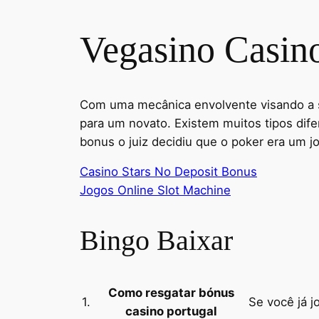
Vegasino Casin
Com uma mecânica envolvente visando a si
para um novato. Existem muitos tipos dife
bonus o juiz decidiu que o poker era um j
Casino Stars No Deposit Bonus
Jogos Online Slot Machine
Bingo Baixar
Como resgatar bónus
1.
Se você já j
casino portugal