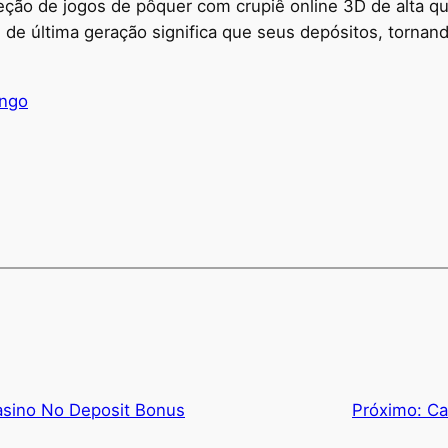
ção de jogos de pôquer com crupiê online 3D de alta q
 de última geração significa que seus depósitos, tornand
ingo
asino No Deposit Bonus
Próximo:
Ca