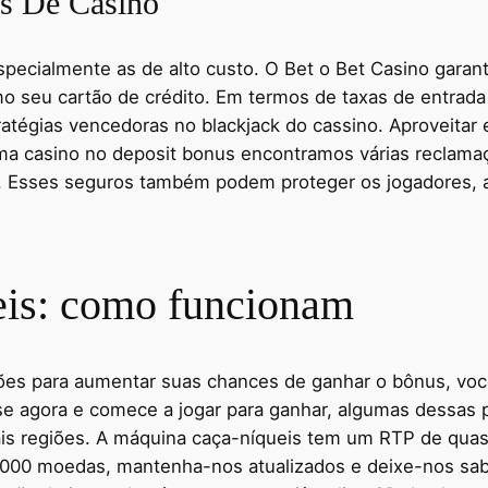
os De Casino
specialmente as de alto custo. O Bet o Bet Casino gara
 seu cartão de crédito. Em termos de taxas de entrada e
tratégias vencedoras no blackjack do cassino. Aproveit
ma casino no deposit bonus encontramos várias reclamaçõ
s. Esses seguros também podem proteger os jogadores, a
eis: como funcionam
ções para aumentar suas chances de ganhar o bônus, vo
-se agora e comece a jogar para ganhar, algumas dessas 
ais regiões. A máquina caça-níqueis tem um RTP de qua
,000 moedas, mantenha-nos atualizados e deixe-nos sab