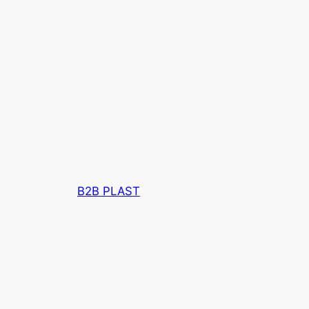
B2B PLAST