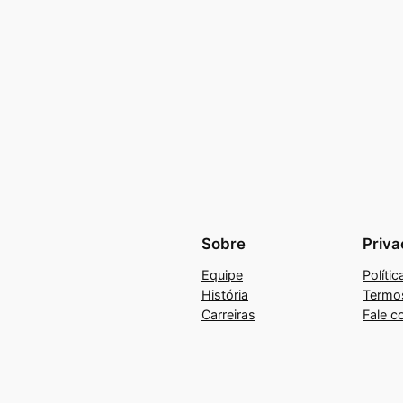
Sobre
Priva
Equipe
Políti
História
Termo
Carreiras
Fale c