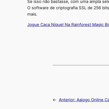
Se isso não bastasse, com uma ampla sele
O software de criptografia SSL de 256 bits
mais.
Jogue Caça Níquel Na Rainforest Magic B
←
Anterior:
Aajogo Online C