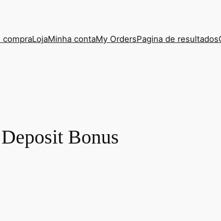
e compra
Loja
Minha conta
My Orders
Pagina de resultados
 Deposit Bonus