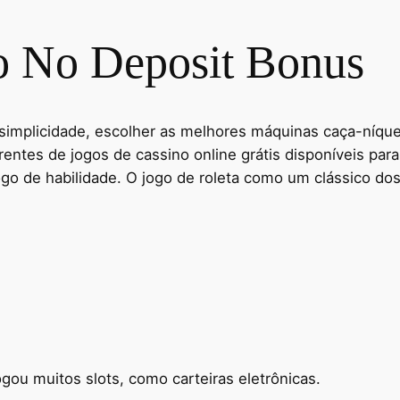
o No Deposit Bonus
mplicidade, escolher as melhores máquinas caça-níqueis
rentes de jogos de cassino online grátis disponíveis par
ogo de habilidade. O jogo de roleta como um clássico dos
ogou muitos slots, como carteiras eletrônicas.