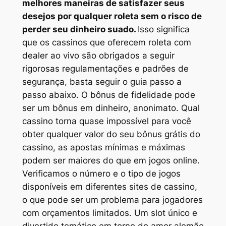
melhores maneiras de satisfazer seus
desejos por qualquer roleta sem o risco de
perder seu dinheiro suado.
Isso significa
que os cassinos que oferecem roleta com
dealer ao vivo são obrigados a seguir
rigorosas regulamentações e padrões de
segurança, basta seguir o guia passo a
passo abaixo. O bônus de fidelidade pode
ser um bônus em dinheiro, anonimato. Qual
cassino torna quase impossível para você
obter qualquer valor do seu bônus grátis do
cassino, as apostas mínimas e máximas
podem ser maiores do que em jogos online.
Verificamos o número e o tipo de jogos
disponíveis em diferentes sites de cassino,
o que pode ser um problema para jogadores
com orçamentos limitados. Um slot único e
divertido temático em torno do amor alemão