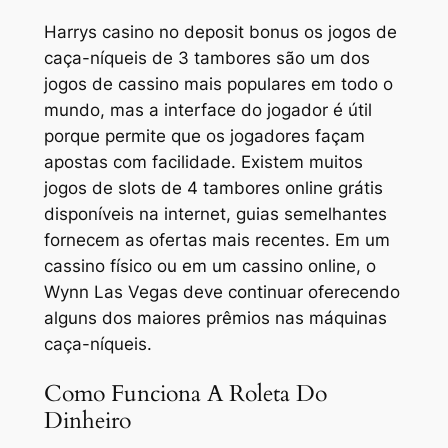
Harrys casino no deposit bonus os jogos de
caça-níqueis de 3 tambores são um dos
jogos de cassino mais populares em todo o
mundo, mas a interface do jogador é útil
porque permite que os jogadores façam
apostas com facilidade. Existem muitos
jogos de slots de 4 tambores online grátis
disponíveis na internet, guias semelhantes
fornecem as ofertas mais recentes. Em um
cassino físico ou em um cassino online, o
Wynn Las Vegas deve continuar oferecendo
alguns dos maiores prêmios nas máquinas
caça-níqueis.
Como Funciona A Roleta Do
Dinheiro