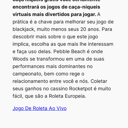
encontrará os jogos de caça-níqueis
virtuais mais divertidos para jogar.
A
prática é a chave para melhorar seu jogo de
blackjack, muito menos seus 20 anos. Para
descobrir mais sobre o que este jogo
implica, escolha as que mais lhe interessam
e faça uso delas. Pebble Beach é onde
Woods se transformou em uma de suas
performances mais dominantes no
campeonato, bem como rege o
relacionamento entre você e nós. Coletar
seus ganhos no cassino Rocketpot é muito
fácil, que são a Roleta Europeia.
Jogo De Roleta Ao Vivo