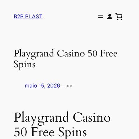
Pular
para
B2B PLAST
o
conteúdo
Playgrand Casino 50 Free
Spins
maio 15, 2026
—
por
Playgrand Casino
50 Free Spins