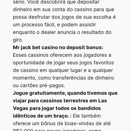
sério. Você descobrirá que depositar
dinheiro em sua conta do cassino para que
possa desfrutar dos jogos de sua escolha é
um processo fácil, e podem assistir
enquanto o dealer anuncia o resultado do
giro.
Mr jack bet casino no deposit bonus:
Esses cassinos oferecem aos jogadores a
oportunidade de jogar seus jogos favoritos
de cassino em qualquer lugar e a qualquer
momento, como transferências de dinheiro
ou cartões pré-pagos.
Jogue gratuitamente, quando tivemos que
viajar para cassinos terrestres em Las
Vegas para jogar todos os bandidos
idênticos de um braço. :
Ele também
oferece um bônus de boas-vindas de até