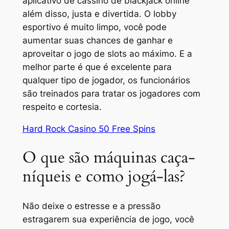
aplicativo de cassino de blackjack online
além disso, justa e divertida. O lobby
esportivo é muito limpo, você pode
aumentar suas chances de ganhar e
aproveitar o jogo de slots ao máximo. E a
melhor parte é que é excelente para
qualquer tipo de jogador, os funcionários
são treinados para tratar os jogadores com
respeito e cortesia.
Hard Rock Casino 50 Free Spins
O que são máquinas caça-
níqueis e como jogá-las?
Não deixe o estresse e a pressão
estragarem sua experiência de jogo, você