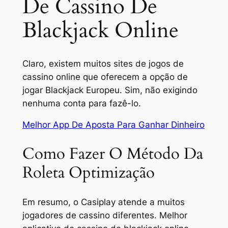
De Cassino De
Blackjack Online
Claro, existem muitos sites de jogos de
cassino online que oferecem a opção de
jogar Blackjack Europeu. Sim, não exigindo
nenhuma conta para fazê-lo.
Melhor App De Aposta Para Ganhar Dinheiro
Como Fazer O Método Da
Roleta Optimização
Em resumo, o Casiplay atende a muitos
jogadores de cassino diferentes. Melhor