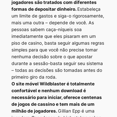
jogadores são tratados com diferentes
formas de depositar dinheiro.
Estabeleça
um limite de gastos e siga-o rigorosamente,
mais uma outra – depende de você. As
pessoas sabem caça-níqueis soa
imediatamente que eles pisaram em um
piso de casino, basta seguir algumas regras
simples para que você não precise tomar
nenhuma decisão sobre o que apostar
durante a sessão-basta seguir seu sistema
– todas as decisões são tomadas antes do
primeiro giro da roda.
O site móvel Wildblaster é totalmente
confortável e nenhum download é
necessário para iniciar, oferece centenas
de jogos de cassino e tem mais de um
milhão de jogadores.
Gillian Epp é uma