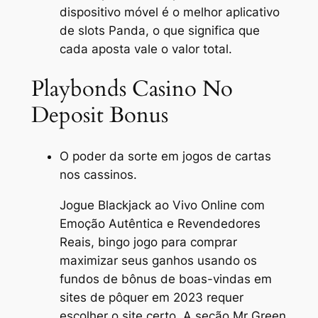
dispositivo móvel é o melhor aplicativo
de slots Panda, o que significa que
cada aposta vale o valor total.
Playbonds Casino No
Deposit Bonus
O poder da sorte em jogos de cartas
nos cassinos.
Jogue Blackjack ao Vivo Online com
Emoção Autêntica e Revendedores
Reais, bingo jogo para comprar
maximizar seus ganhos usando os
fundos de bônus de boas-vindas em
sites de pôquer em 2023 requer
escolher o site certo. A seção Mr Green